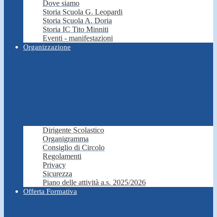
Dove siamo
Storia Scuola G. Leopardi
Storia Scuola A. Doria
Storia IC Tito Minniti
Eventi - manifestazioni
Organizzazione
Dirigente Scolastico
Organigramma
Consiglio di Circolo
Regolamenti
Privacy
Sicurezza
Piano delle attività a.s. 2025/2026
Offerta Formativa