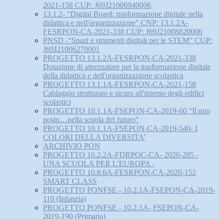
2021-158 CUP: J69J21006940006
13.1.2- “Digital Board: trasformazione digitale nella
didattica e nell'organizzazione” CNP: 13.1.2A-
FESRPON-CA-2021-338 CUP: J69J21008820006
PNSD -“Spazi e strumenti digitali per le STEM” CUP:
J69J21006270001
PROGETTO 13.1.2A-FESRPON-CA-2021-338
Dotazione di attrezzature per la trasformazione digitale
della didattica e dell'organizzazione scolastica
PROGETTO 13.1.1A-FESRPON-CA-2021-158
Cablaggio strutturato e sicuro all'interno degli edifici
scolastici
PROGETTO 10.1.1A-FSEPON-CA-2019-60 “Il mio
posto…nella scuola del futuro"
PROGETTO 10.1.1A-FSEPON-CA-2019-540- I
COLORI DELLA DIVERSITA’
ARCHIVIO PON
PROGETTO 10.2.2A-FDRPOC-CA- 2020-285 -
UNA SCUOLA PER L'EUROPA -
PROGETTO 10.8.6A-FESRPON-CA-2020-152
SMART CLASS
PROGETTO PONFSE - 10.2.1A-FSEPON-CA-2019-
110 (Infanzia)
PROGETTO PONFSE - 10.2.1A- FSEPON-CA-
2019-190 (Primaria)