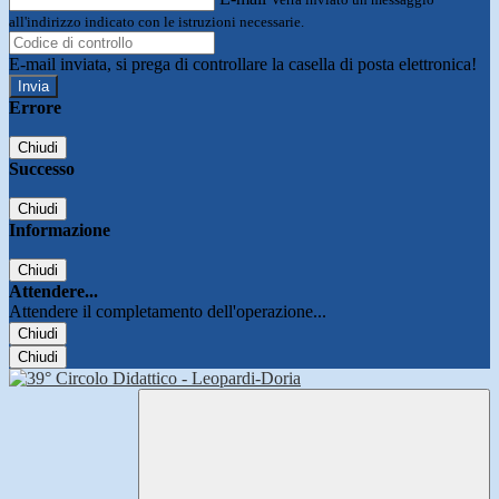
all'indirizzo indicato con le istruzioni necessarie.
E-mail inviata, si prega di controllare la casella di posta elettronica!
Errore
Chiudi
Successo
Chiudi
Informazione
Chiudi
Attendere...
Attendere il completamento dell'operazione...
Chiudi
Chiudi