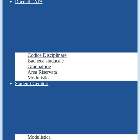
Docenti - ATA
Codice Disciplinare
Bacheca sindacale
Graduatorie
Area Riservata
Modulistica
Studenti-Genitori
Modulistica