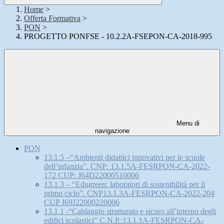
Home
>
Offerta Formativa
>
PON
>
PROGETTO PONFSE - 10.2.2A-FSEPON-CA-2018-995
Menu di
navigazione
PON
13.1.5 –“Ambienti didattici innovativi per le scuole
dell’infanzia”. CNP: 13.1.5A-FESRPON-CA-2022-
172 CUP: J64D22000510006
13.1.3 – “Edugreen: laboratori di sostenibilità per il
primo ciclo”. CNP13.1.3A-FESRPON-CA-2022-204
CUP J69J22000220006
13.1.1 -“Cablaggio strutturato e sicuro all’interno degli
edifici scolastici” C.N.P.:13.1.1A-FESRPON-CA-