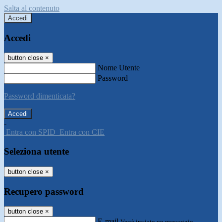
Salta al contenuto
Accedi
Accedi
button close
×
Nome Utente
Password
Password dimenticata?
-
Entra con SPID
Entra con CIE
Seleziona utente
button close
×
Recupero password
button close
×
E-mail
Verrà inviato un messaggio