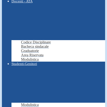
Docenti - ATA
Codice Disciplinare
Bacheca sindacale
Graduatorie
Area Riservata
Modulistica
Studenti-Genitori
Modulistica