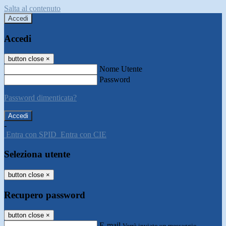
Salta al contenuto
Accedi
Accedi
button close
×
Nome Utente
Password
Password dimenticata?
-
Entra con SPID
Entra con CIE
Seleziona utente
button close
×
Recupero password
button close
×
E-mail
Verrà inviato un messaggio