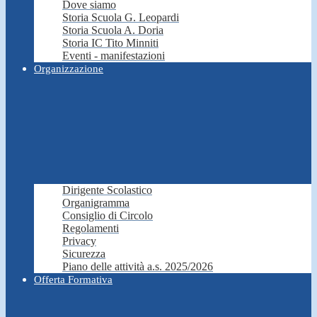
Dove siamo
Storia Scuola G. Leopardi
Storia Scuola A. Doria
Storia IC Tito Minniti
Eventi - manifestazioni
Organizzazione
Dirigente Scolastico
Organigramma
Consiglio di Circolo
Regolamenti
Privacy
Sicurezza
Piano delle attività a.s. 2025/2026
Offerta Formativa