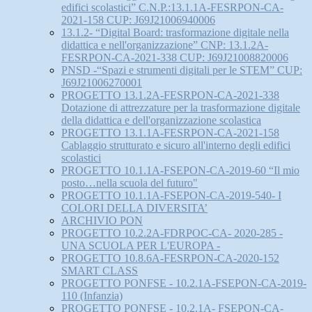
edifici scolastici” C.N.P.:13.1.1A-FESRPON-CA-
2021-158 CUP: J69J21006940006
13.1.2- “Digital Board: trasformazione digitale nella
didattica e nell'organizzazione” CNP: 13.1.2A-
FESRPON-CA-2021-338 CUP: J69J21008820006
PNSD -“Spazi e strumenti digitali per le STEM” CUP:
J69J21006270001
PROGETTO 13.1.2A-FESRPON-CA-2021-338
Dotazione di attrezzature per la trasformazione digitale
della didattica e dell'organizzazione scolastica
PROGETTO 13.1.1A-FESRPON-CA-2021-158
Cablaggio strutturato e sicuro all'interno degli edifici
scolastici
PROGETTO 10.1.1A-FSEPON-CA-2019-60 “Il mio
posto…nella scuola del futuro"
PROGETTO 10.1.1A-FSEPON-CA-2019-540- I
COLORI DELLA DIVERSITA’
ARCHIVIO PON
PROGETTO 10.2.2A-FDRPOC-CA- 2020-285 -
UNA SCUOLA PER L'EUROPA -
PROGETTO 10.8.6A-FESRPON-CA-2020-152
SMART CLASS
PROGETTO PONFSE - 10.2.1A-FSEPON-CA-2019-
110 (Infanzia)
PROGETTO PONFSE - 10.2.1A- FSEPON-CA-