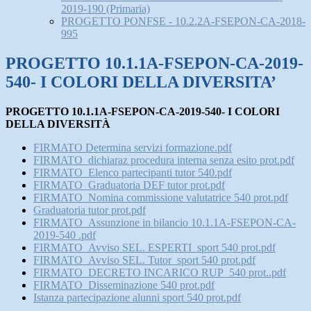
2019-190 (Primaria)
PROGETTO PONFSE - 10.2.2A-FSEPON-CA-2018-
995
PROGETTO 10.1.1A-FSEPON-CA-2019-
540- I COLORI DELLA DIVERSITA’
PROGETTO 10.1.1A-FSEPON-CA-2019-540- I COLORI
DELLA DIVERSITÀ
FIRMATO Determina servizi formazione.pdf
FIRMATO_dichiaraz procedura interna senza esito prot.pdf
FIRMATO_Elenco partecipanti tutor 540.pdf
FIRMATO_Graduatoria DEF tutor prot.pdf
FIRMATO_Nomina commissione valutatrice 540 prot.pdf
Graduatoria tutor prot.pdf
FIRMATO_Assunzione in bilancio 10.1.1A-FSEPON-CA-
2019-540 .pdf
FIRMATO_Avviso SEL. ESPERTI_sport 540 prot.pdf
FIRMATO_Avviso SEL. Tutor_sport 540 prot.pdf
FIRMATO_DECRETO INCARICO RUP_540 prot..pdf
FIRMATO_Disseminazione 540 prot.pdf
Istanza partecipazione alunni sport 540 prot.pdf