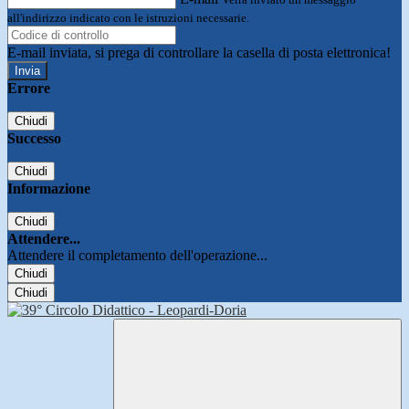
all'indirizzo indicato con le istruzioni necessarie.
E-mail inviata, si prega di controllare la casella di posta elettronica!
Errore
Chiudi
Successo
Chiudi
Informazione
Chiudi
Attendere...
Attendere il completamento dell'operazione...
Chiudi
Chiudi