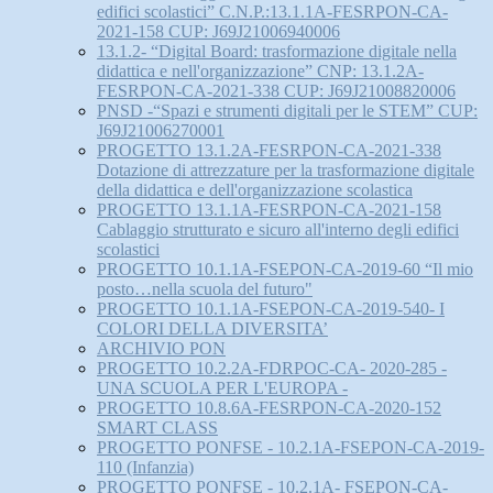
edifici scolastici” C.N.P.:13.1.1A-FESRPON-CA-
2021-158 CUP: J69J21006940006
13.1.2- “Digital Board: trasformazione digitale nella
didattica e nell'organizzazione” CNP: 13.1.2A-
FESRPON-CA-2021-338 CUP: J69J21008820006
PNSD -“Spazi e strumenti digitali per le STEM” CUP:
J69J21006270001
PROGETTO 13.1.2A-FESRPON-CA-2021-338
Dotazione di attrezzature per la trasformazione digitale
della didattica e dell'organizzazione scolastica
PROGETTO 13.1.1A-FESRPON-CA-2021-158
Cablaggio strutturato e sicuro all'interno degli edifici
scolastici
PROGETTO 10.1.1A-FSEPON-CA-2019-60 “Il mio
posto…nella scuola del futuro"
PROGETTO 10.1.1A-FSEPON-CA-2019-540- I
COLORI DELLA DIVERSITA’
ARCHIVIO PON
PROGETTO 10.2.2A-FDRPOC-CA- 2020-285 -
UNA SCUOLA PER L'EUROPA -
PROGETTO 10.8.6A-FESRPON-CA-2020-152
SMART CLASS
PROGETTO PONFSE - 10.2.1A-FSEPON-CA-2019-
110 (Infanzia)
PROGETTO PONFSE - 10.2.1A- FSEPON-CA-