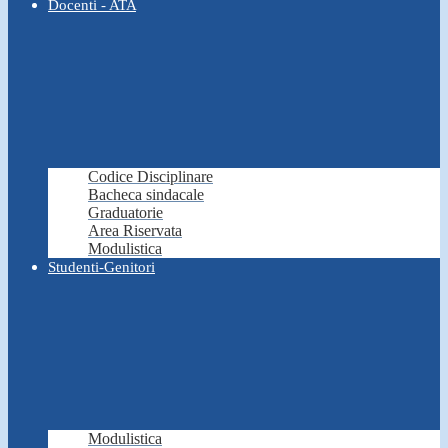
Docenti - ATA
Codice Disciplinare
Bacheca sindacale
Graduatorie
Area Riservata
Modulistica
Studenti-Genitori
Modulistica