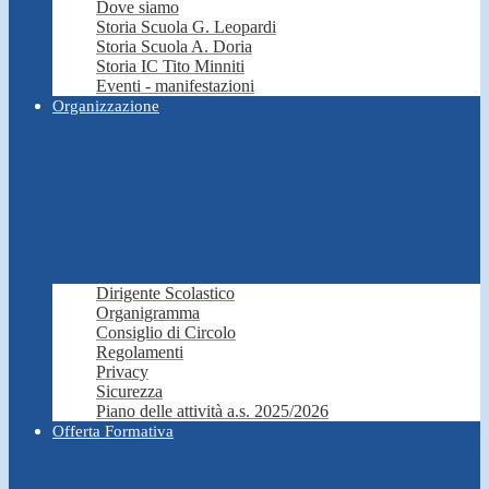
Dove siamo
Storia Scuola G. Leopardi
Storia Scuola A. Doria
Storia IC Tito Minniti
Eventi - manifestazioni
Organizzazione
Dirigente Scolastico
Organigramma
Consiglio di Circolo
Regolamenti
Privacy
Sicurezza
Piano delle attività a.s. 2025/2026
Offerta Formativa