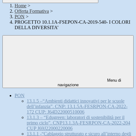
Home
>
Offerta Formativa
>
PON
>
PROGETTO 10.1.1A-FSEPON-CA-2019-540- I COLORI
DELLA DIVERSITA’
Menu di
navigazione
PON
13.1.5 –“Ambienti didattici innovativi per le scuole
dell’infanzia”. CNP: 13.1.5A-FESRPON-CA-2022-
172 CUP: J64D22000510006
13.1.3 – “Edugreen: laboratori di sostenibilità per il
primo ciclo”. CNP13.1.3A-FESRPON-CA-2022-204
CUP J69J22000220006
13.1.1 -“Cablaggio strutturato e sicuro all’interno degli