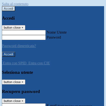
Salta al contenuto
Accedi
Accedi
button close
×
Nome Utente
Password
Password dimenticata?
-
Entra con SPID
Entra con CIE
Seleziona utente
button close
×
Recupero password
button close
×
E-mail
Verrà inviato un messaggio