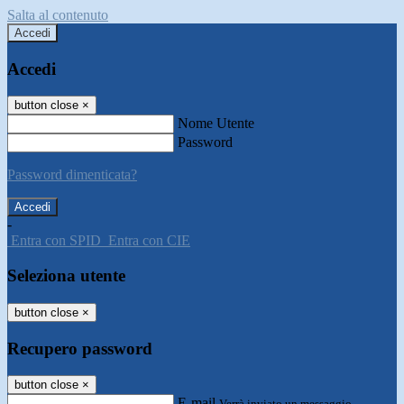
Salta al contenuto
Accedi
Accedi
button close
×
Nome Utente
Password
Password dimenticata?
-
Entra con SPID
Entra con CIE
Seleziona utente
button close
×
Recupero password
button close
×
E-mail
Verrà inviato un messaggio