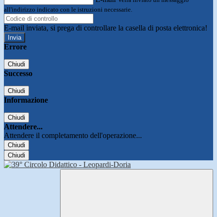
all'indirizzo indicato con le istruzioni necessarie.
E-mail inviata, si prega di controllare la casella di posta elettronica!
Errore
Chiudi
Successo
Chiudi
Informazione
Chiudi
Attendere...
Attendere il completamento dell'operazione...
Chiudi
Chiudi