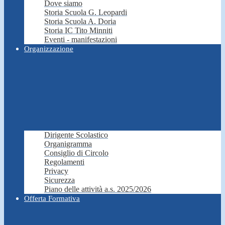
Dove siamo
Storia Scuola G. Leopardi
Storia Scuola A. Doria
Storia IC Tito Minniti
Eventi - manifestazioni
Organizzazione
Dirigente Scolastico
Organigramma
Consiglio di Circolo
Regolamenti
Privacy
Sicurezza
Piano delle attività a.s. 2025/2026
Offerta Formativa