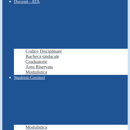
Docenti - ATA
Codice Disciplinare
Bacheca sindacale
Graduatorie
Area Riservata
Modulistica
Studenti-Genitori
Modulistica