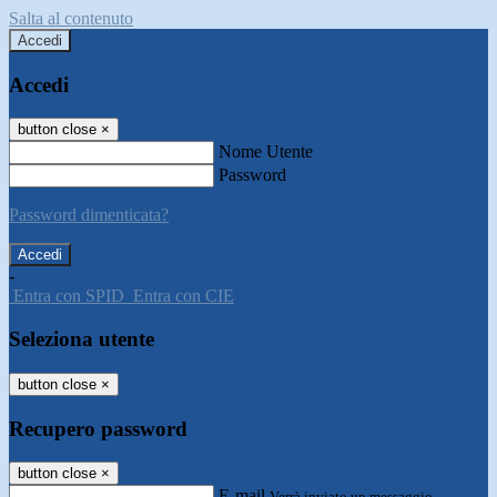
Salta al contenuto
Accedi
Accedi
button close
×
Nome Utente
Password
Password dimenticata?
-
Entra con SPID
Entra con CIE
Seleziona utente
button close
×
Recupero password
button close
×
E-mail
Verrà inviato un messaggio