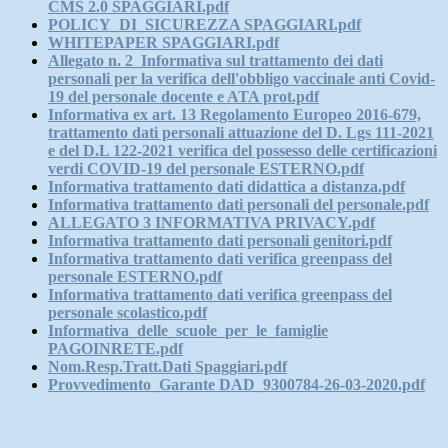
CMS 2.0 SPAGGIARI.pdf
POLICY_DI_SICUREZZA SPAGGIARI.pdf
WHITEPAPER SPAGGIARI.pdf
Allegato n. 2_Informativa sul trattamento dei dati
personali per la verifica dell'obbligo vaccinale anti Covid-
19 del personale docente e ATA prot.pdf
Informativa ex art. 13 Regolamento Europeo 2016-679,
trattamento dati personali attuazione del D. Lgs 111-2021
e del D.L 122-2021 verifica del possesso delle certificazioni
verdi COVID-19 del personale ESTERNO.pdf
Informativa trattamento dati didattica a distanza.pdf
Informativa trattamento dati personali del personale.pdf
ALLEGATO 3 INFORMATIVA PRIVACY.pdf
Informativa trattamento dati personali genitori.pdf
Informativa trattamento dati verifica greenpass del
personale ESTERNO.pdf
Informativa trattamento dati verifica greenpass del
personale scolastico.pdf
Informativa_delle_scuole_per_le_famiglie
PAGOINRETE.pdf
Nom.Resp.Tratt.Dati Spaggiari.pdf
Provvedimento_Garante DAD_9300784-26-03-2020.pdf