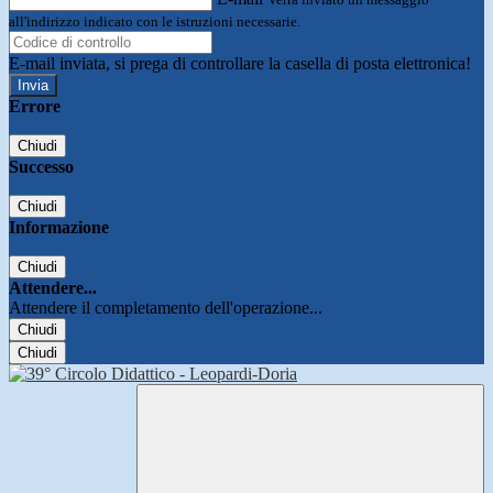
all'indirizzo indicato con le istruzioni necessarie.
E-mail inviata, si prega di controllare la casella di posta elettronica!
Errore
Chiudi
Successo
Chiudi
Informazione
Chiudi
Attendere...
Attendere il completamento dell'operazione...
Chiudi
Chiudi