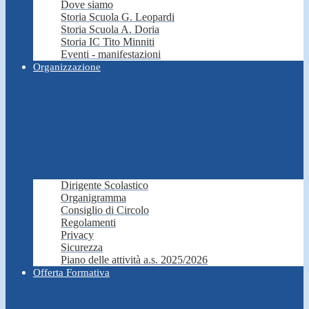
Dove siamo
Storia Scuola G. Leopardi
Storia Scuola A. Doria
Storia IC Tito Minniti
Eventi - manifestazioni
Organizzazione
Dirigente Scolastico
Organigramma
Consiglio di Circolo
Regolamenti
Privacy
Sicurezza
Piano delle attività a.s. 2025/2026
Offerta Formativa