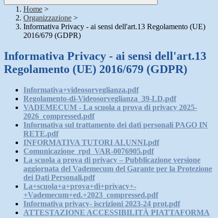
Home
>
Organizzazione
>
Informativa Privacy - ai sensi dell'art.13 Regolamento (UE)
2016/679 (GDPR)
Informativa Privacy - ai sensi dell'art.13
Regolamento (UE) 2016/679 (GDPR)
Informativa+videosorveglianza.pdf
Regolamento-di-Videosorveglianza_39-LD.pdf
VADEMECUM - La scuola a prova di privacy 2025-
2026_compressed.pdf
Informativa sul trattamento dei dati personali PAGO IN
RETE.pdf
INFORMATIVA TUTORI ALUNNI.pdf
Comunicazione_rpd_VAR-0076905.pdf
La scuola a prova di privacy – Pubblicazione versione
aggiornata del Vademecum del Garante per la Protezione
dei Dati Personali.pdf
La+scuola+a+prova+di+privacy+-
+Vademecum+ed.+2023_compressed.pdf
Informativa privacy- iscrizioni 2023-24 prot.pdf
ATTESTAZIONE ACCESSIBILITÀ PIATTAFORMA