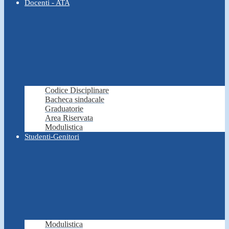
Docenti - ATA
Codice Disciplinare
Bacheca sindacale
Graduatorie
Area Riservata
Modulistica
Studenti-Genitori
Modulistica