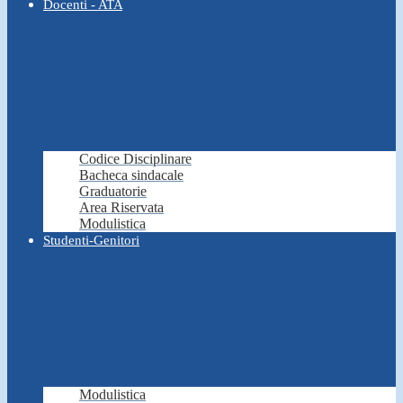
Docenti - ATA
Codice Disciplinare
Bacheca sindacale
Graduatorie
Area Riservata
Modulistica
Studenti-Genitori
Modulistica