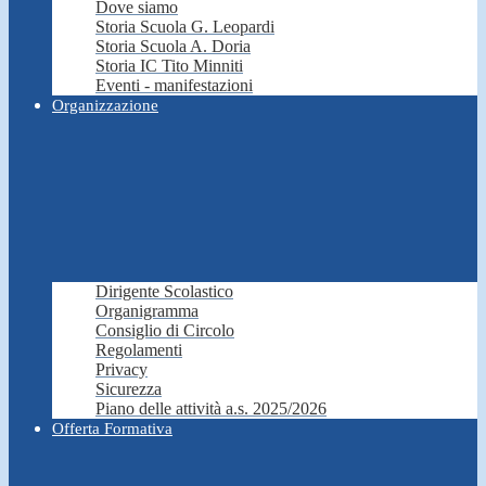
Dove siamo
Storia Scuola G. Leopardi
Storia Scuola A. Doria
Storia IC Tito Minniti
Eventi - manifestazioni
Organizzazione
Dirigente Scolastico
Organigramma
Consiglio di Circolo
Regolamenti
Privacy
Sicurezza
Piano delle attività a.s. 2025/2026
Offerta Formativa