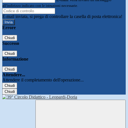
all'indirizzo indicato con le istruzioni necessarie.
E-mail inviata, si prega di controllare la casella di posta elettronica!
Errore
Chiudi
Successo
Chiudi
Informazione
Chiudi
Attendere...
Attendere il completamento dell'operazione...
Chiudi
Chiudi