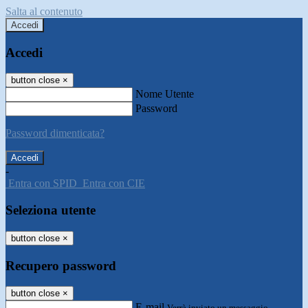
Salta al contenuto
Accedi
Accedi
button close
×
Nome Utente
Password
Password dimenticata?
-
Entra con SPID
Entra con CIE
Seleziona utente
button close
×
Recupero password
button close
×
E-mail
Verrà inviato un messaggio