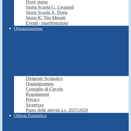
Dove siamo
Storia Scuola G. Leopardi
Storia Scuola A. Doria
Storia IC Tito Minniti
Eventi - manifestazioni
Organizzazione
Dirigente Scolastico
Organigramma
Consiglio di Circolo
Regolamenti
Privacy
Sicurezza
Piano delle attività a.s. 2025/2026
Offerta Formativa