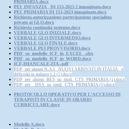
PRIMARIA.docx
PEI_INFANZIA_ DI 153-2023 2 impaginato.docx
PEI_PRIMARIA DI 153-2023 impaginato.docx
Richiesta-autorizzazione partecipazione specialista
privato ai GLO.docx
Richiesta continuità sostegno.docx
VERBALE GLO INIZIALE.docx
VERBALE GLO INTERMEDIO.docx
VERBALE GLO FINALE.docx
VERBALE PEI PROVVISORIO.docx
PDF_su_modello_ICF_in_EXCEL_.xlsx
PDF_su_modello_ICF_in_WORD.docx
ICF-IMANUALE-ITA-.pdf
PDP_per alunni N.A.I _NUOVI ARRIVATI IN ITALIA_ e
difficoltà in italiano L2 (1).docx
PDP_per_alunni_BES_su_mod._CTS_PRIMARIA (1).docx
PDP_per__DSA_su_mod._CTS_PRIMARIA (1).docx
PROTOCOLLO OPERATIVO PER L’ACCESSO DI
TERAPISTI IN CLASSE IN ORARIO
CURRICULARE.docx
Modello A.docx