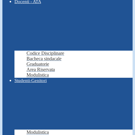
Docenti - ATA
Codice Disciplinare
Bacheca sindacale
Graduatorie
Area Riservata
Modulistica
Studenti-Genitori
Modulistica