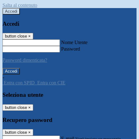
Salta al contenuto
Accedi
Accedi
button close
×
Nome Utente
Password
Password dimenticata?
-
Entra con SPID
Entra con CIE
Seleziona utente
button close
×
Recupero password
button close
×
E-mail
Verrà inviato un messaggio