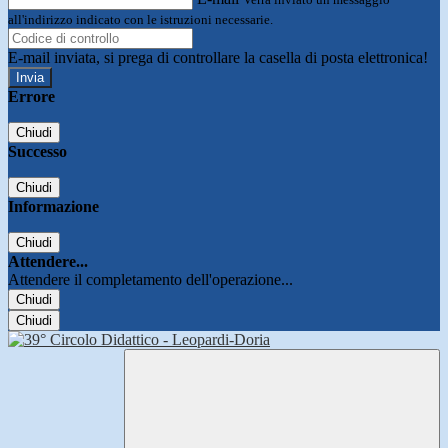
all'indirizzo indicato con le istruzioni necessarie.
E-mail inviata, si prega di controllare la casella di posta elettronica!
Errore
Chiudi
Successo
Chiudi
Informazione
Chiudi
Attendere...
Attendere il completamento dell'operazione...
Chiudi
Chiudi