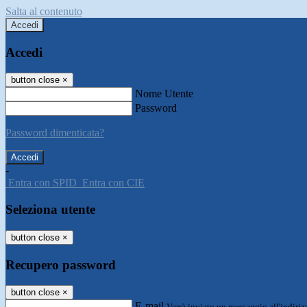
Salta al contenuto
Accedi
Accedi
button close
×
Nome Utente
Password
Password dimenticata?
-
Entra con SPID
Entra con CIE
Seleziona utente
button close
×
Recupero password
button close
×
E-mail
Verrà inviato un messaggio all'indirizz