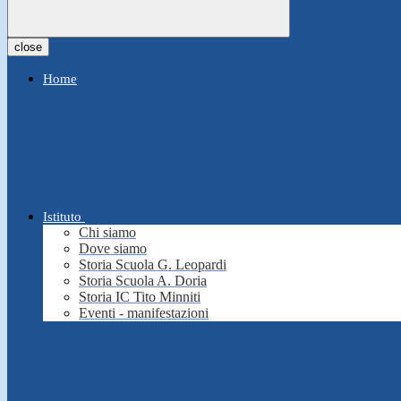
close
Home
Istituto
Chi siamo
Dove siamo
Storia Scuola G. Leopardi
Storia Scuola A. Doria
Storia IC Tito Minniti
Eventi - manifestazioni