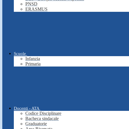
PNSD
ERASMUS
Scuole
Infanzia
Primaria
Docenti - ATA
Codice Disciplinare
Bacheca sindacale
Graduatorie
Area Riservata