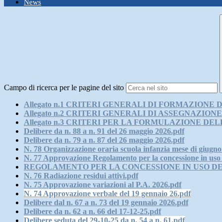
News
Campo di ricerca per le pagine del sito
Allegato n.1 CRITERI GENERALI DI FORMAZIONE 
Allegato n.2 CRITERI GENERALI DI ASSEGNAZION
Allegato n.3 CRITERI PER LA FORMULAZIONE DE
Delibere da n. 88 a n. 91 del 26 maggio 2026.pdf
Delibere da n. 79 a n. 87 del 26 maggio 2026.pdf
N. 78 Organizzazione oraria scuola infanzia mese di giugno
N. 77 Approvazione Regolamento per la concessione in uso del
REGOLAMENTO PER LA CONCESSIONE IN USO DE
N. 76 Radiazione residui attivi.pdf
N. 75 Approvazione variazioni al P.A. 2026.pdf
N. 74 Approvazione verbale del 19 gennaio 26.pdf
Delibere dal n. 67 a n. 73 del 19 gennaio 2026.pdf
Delibere da n. 62 a n. 66 del 17-12-25.pdf
Delibere seduta del 29-10-25 da n. 54 a n. 61.pdf