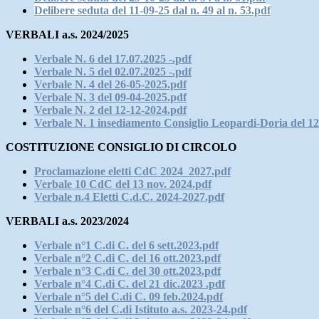
Delibere seduta del 11-09-25 dal n. 49 al n. 53.pdf
VERBALI a.s. 2024/2025
Verbale N. 6 del 17.07.2025 -.pdf
Verbale N. 5 del 02.07.2025 -.pdf
Verbale N. 4 del 26-05-2025.pdf
Verbale N. 3 del 09-04-2025.pdf
Verbale N. 2 del 12-12-2024.pdf
Verbale N. 1 insediamento Consiglio Leopardi-Doria del 12
COSTITUZIONE CONSIGLIO DI CIRCOLO
Proclamazione eletti CdC 2024_2027.pdf
Verbale 10 CdC del 13 nov. 2024.pdf
Verbale n.4 Eletti C.d.C. 2024-2027.pdf
VERBALI a.s. 2023/2024
Verbale n°1 C.di C. del 6 sett.2023.pdf
Verbale n°2 C.di C. del 16 ott.2023.pdf
Verbale n°3 C.di C. del 30 ott.2023.pdf
Verbale n°4 C.di C. del 21 dic.2023 .pdf
Verbale n°5 del C.di C. 09 feb.2024.pdf
Verbale n°6 del C.di Istituto a.s. 2023-24.pdf