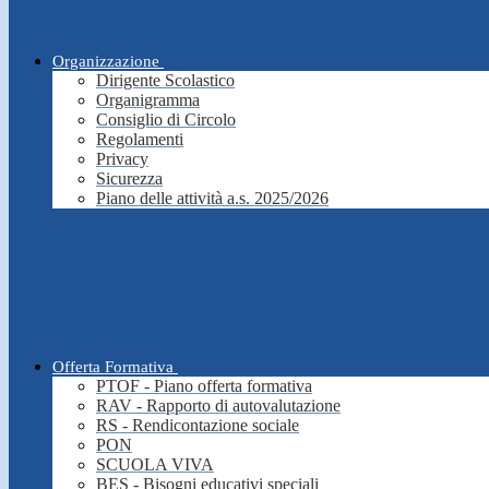
Organizzazione
Dirigente Scolastico
Organigramma
Consiglio di Circolo
Regolamenti
Privacy
Sicurezza
Piano delle attività a.s. 2025/2026
Offerta Formativa
PTOF - Piano offerta formativa
RAV - Rapporto di autovalutazione
RS - Rendicontazione sociale
PON
SCUOLA VIVA
BES - Bisogni educativi speciali