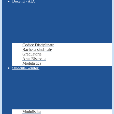
Docenti - ATA
Codice Disciplinare
Bacheca sindacale
Graduatorie
Area Riservata
Modulistica
Studenti-Genitori
Modulistica