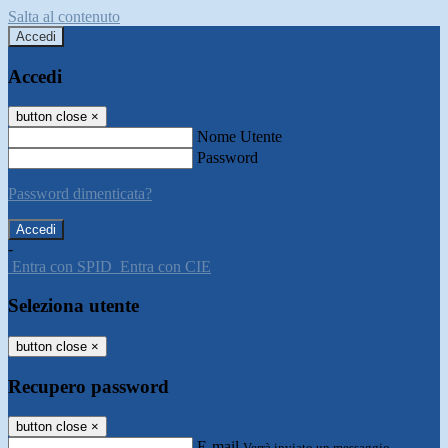
Salta al contenuto
Accedi
Accedi
button close
×
Nome Utente
Password
Password dimenticata?
-
Entra con SPID
Entra con CIE
Seleziona utente
button close
×
Recupero password
button close
×
E-mail
Verrà inviato un messaggio