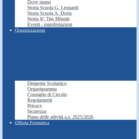
Dove siamo
Storia Scuola G. Leopardi
Storia Scuola A. Doria
Storia IC Tito Minniti
Eventi - manifestazioni
Organizzazione
Dirigente Scolastico
Organigramma
Consiglio di Circolo
Regolamenti
Privacy
Sicurezza
Piano delle attività a.s. 2025/2026
Offerta Formativa