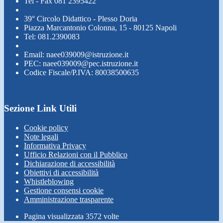
Tel - Fax 081 2395422
39° Circolo Didattico - Plesso Doria
Piazza Marcantonio Colonna, 15 - 80125 Napoli
Tel: 081.2390083
Email: naee039009@istruzione.it
PEC: naee039009@pec.istruzione.it
Codice Fiscale/P.IVA: 80038500635
Sezione Link Utili
Cookie policy
Note legali
Informativa Privacy
Ufficio Relazioni con il Pubblico
Dichiarazione di accessibilità
Obiettivi di accessibilità
Whistleblowing
Gestione consensi cookie
Amministrazione trasparente
Pagina visualizzata
3572
volte