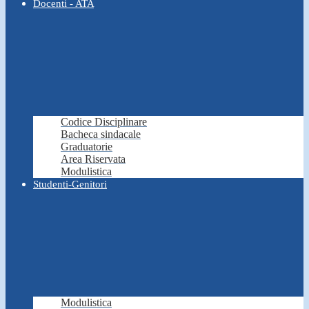
Docenti - ATA
Codice Disciplinare
Bacheca sindacale
Graduatorie
Area Riservata
Modulistica
Studenti-Genitori
Modulistica