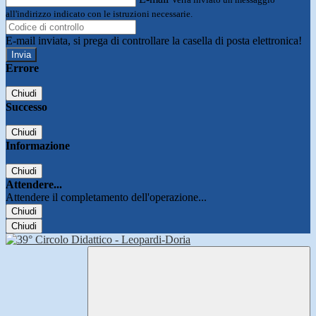
all'indirizzo indicato con le istruzioni necessarie.
E-mail inviata, si prega di controllare la casella di posta elettronica!
Errore
Chiudi
Successo
Chiudi
Informazione
Chiudi
Attendere...
Attendere il completamento dell'operazione...
Chiudi
Chiudi