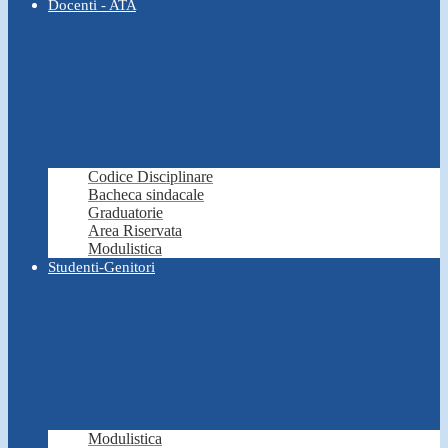
Docenti - ATA
Codice Disciplinare
Bacheca sindacale
Graduatorie
Area Riservata
Modulistica
Studenti-Genitori
Modulistica