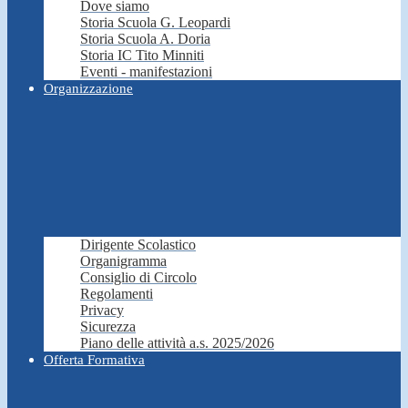
Dove siamo
Storia Scuola G. Leopardi
Storia Scuola A. Doria
Storia IC Tito Minniti
Eventi - manifestazioni
Organizzazione
Dirigente Scolastico
Organigramma
Consiglio di Circolo
Regolamenti
Privacy
Sicurezza
Piano delle attività a.s. 2025/2026
Offerta Formativa