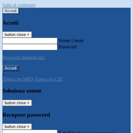
Salta al contenuto
Accedi
Accedi
button close
×
Nome Utente
Password
Password dimenticata?
-
Entra con SPID
Entra con CIE
Seleziona utente
button close
×
Recupero password
button close
×
E-mail
Verrà inviato un messaggio