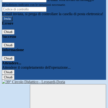
all'indirizzo indicato con le istruzioni necessarie.
E-mail inviata, si prega di controllare la casella di posta elettronica!
Errore
Chiudi
Successo
Chiudi
Informazione
Chiudi
Attendere...
Attendere il completamento dell'operazione...
Chiudi
Chiudi