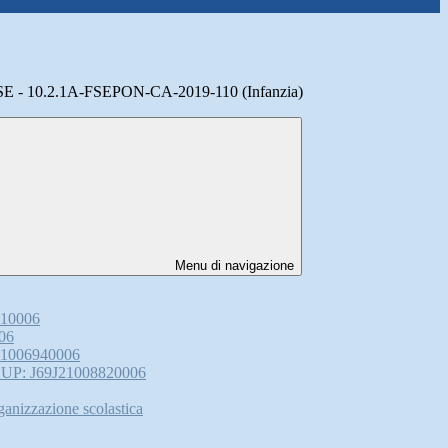
 10.2.1A-FSEPON-CA-2019-110 (Infanzia)
Menu di navigazione
510006
006
J21006940006
8 CUP: J69J21008820006
anizzazione scolastica