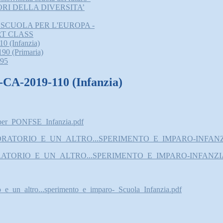
ORI DELLA DIVERSITA’
A SCUOLA PER L'EUROPA -
RT CLASS
(Infanzia)
 (Primaria)
95
-2019-110 (Infanzia)
i_per_PONFSE_Infanzia.pdf
N_LABORATORIO_E_UN_ALTRO...SPERIMENTO_E_IMPARO-INFANZ
LABORATORIO_E_UN_ALTRO...SPERIMENTO_E_IMPARO-INFANZI
e_un_altro...sperimento_e_imparo-_Scuola_Infanzia.pdf