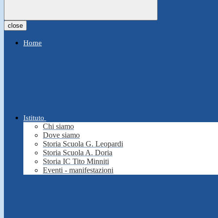
close
Home
Istituto
Chi siamo
Dove siamo
Storia Scuola G. Leopardi
Storia Scuola A. Doria
Storia IC Tito Minniti
Eventi - manifestazioni