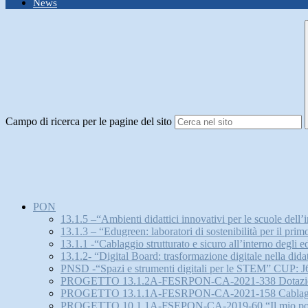
News
Campo di ricerca per le pagine del sito
PON
13.1.5 –“Ambienti didattici innovativi per le scuol
13.1.3 – “Edugreen: laboratori di sostenibilità per 
13.1.1 -“Cablaggio strutturato e sicuro all’interno d
13.1.2- “Digital Board: trasformazione digitale nell
PNSD -“Spazi e strumenti digitali per le STEM” CUP:
PROGETTO 13.1.2A-FESRPON-CA-2021-338 Dotazione di att
PROGETTO 13.1.1A-FESRPON-CA-2021-158 Cablaggio strut
PROGETTO 10.1.1A-FSEPON-CA-2019-60 “Il mio posto