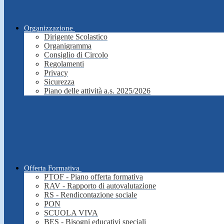
Organizzazione
Dirigente Scolastico
Organigramma
Consiglio di Circolo
Regolamenti
Privacy
Sicurezza
Piano delle attività a.s. 2025/2026
Offerta Formativa
PTOF - Piano offerta formativa
RAV - Rapporto di autovalutazione
RS - Rendicontazione sociale
PON
SCUOLA VIVA
BES - Bisogni educativi speciali