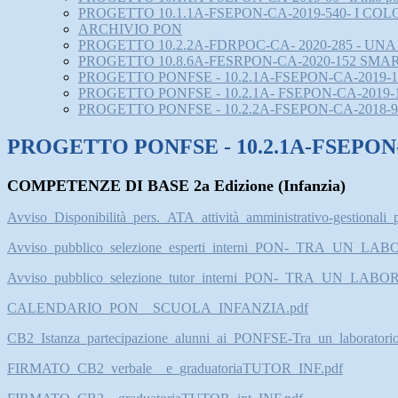
PROGETTO 10.1.1A-FSEPON-CA-2019-540- I COL
ARCHIVIO PON
PROGETTO 10.2.2A-FDRPOC-CA- 2020-285 - UN
PROGETTO 10.8.6A-FESRPON-CA-2020-152 SMA
PROGETTO PONFSE - 10.2.1A-FSEPON-CA-2019-110 
PROGETTO PONFSE - 10.2.1A- FSEPON-CA-2019-190
PROGETTO PONFSE - 10.2.2A-FSEPON-CA-2018-9
PROGETTO PONFSE - 10.2.1A-FSEPON-CA
COMPETENZE DI BASE 2a Edizione (Infanzia)
Avviso_Disponibilità_pers._ATA_attività_amministrativo-gestional
Avviso_pubblico_selezione_esperti_interni_PON-_TRA_U
Avviso_pubblico_selezione_tutor_interni_PON-_TRA_UN_
CALENDARIO_PON__SCUOLA_INFANZIA.pdf
CB2_Istanza_partecipazione_alunni_ai_PONFSE-Tra_un_laboratorio_
FIRMATO_CB2_verbale__e_graduatoriaTUTOR_INF.pdf