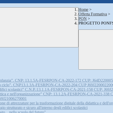
Home
>
Offerta Formativa
>
PON
>
PROGETTO PONFSE -
e dell’infanzia”. CNP: 13.1.5A-FESRPON-CA-2022-172 CUP: J64D22000
il primo ciclo”. CNP13.1.3A-FESRPON-CA-2022-204 CUP J69J22000220
egli edifici scolastici” C.N.P.:13.1.1A-FESRPON-CA-2021-158 CUP: J69
a didattica e nell'organizzazione” CNP: 13.1.2A-FESRPON-CA-2021-33
 J69J21006270001
rezzature per la trasformazione digitale della didattica e dell'org
turato e sicuro all'interno degli edifici scolastici
…nella scuola del futuro"