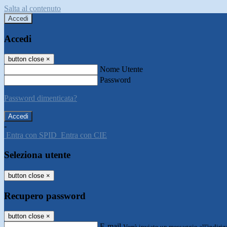
Salta al contenuto
Accedi
Accedi
button close
×
Nome Utente
Password
Password dimenticata?
-
Entra con SPID
Entra con CIE
Seleziona utente
button close
×
Recupero password
button close
×
E-mail
Verrà inviato un messaggio all'indirizz