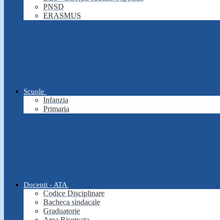
PNSD
ERASMUS
Scuole
Infanzia
Primaria
Docenti - ATA
Codice Disciplinare
Bacheca sindacale
Graduatorie
Area Riservata