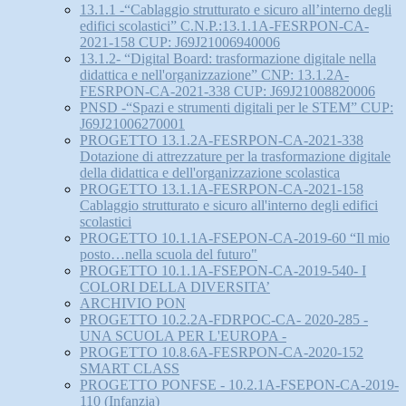
13.1.1 -“Cablaggio strutturato e sicuro all’interno degli
edifici scolastici” C.N.P.:13.1.1A-FESRPON-CA-
2021-158 CUP: J69J21006940006
13.1.2- “Digital Board: trasformazione digitale nella
didattica e nell'organizzazione” CNP: 13.1.2A-
FESRPON-CA-2021-338 CUP: J69J21008820006
PNSD -“Spazi e strumenti digitali per le STEM” CUP:
J69J21006270001
PROGETTO 13.1.2A-FESRPON-CA-2021-338
Dotazione di attrezzature per la trasformazione digitale
della didattica e dell'organizzazione scolastica
PROGETTO 13.1.1A-FESRPON-CA-2021-158
Cablaggio strutturato e sicuro all'interno degli edifici
scolastici
PROGETTO 10.1.1A-FSEPON-CA-2019-60 “Il mio
posto…nella scuola del futuro"
PROGETTO 10.1.1A-FSEPON-CA-2019-540- I
COLORI DELLA DIVERSITA’
ARCHIVIO PON
PROGETTO 10.2.2A-FDRPOC-CA- 2020-285 -
UNA SCUOLA PER L'EUROPA -
PROGETTO 10.8.6A-FESRPON-CA-2020-152
SMART CLASS
PROGETTO PONFSE - 10.2.1A-FSEPON-CA-2019-
110 (Infanzia)