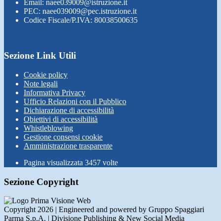
Email: naee039009@istruzione.it
PEC: naee039009@pec.istruzione.it
Codice Fiscale/P.IVA: 80038500635
Sezione Link Utili
Cookie policy
Note legali
Informativa Privacy
Ufficio Relazioni con il Pubblico
Dichiarazione di accessibilità
Obiettivi di accessibilità
Whistleblowing
Gestione consensi cookie
Amministrazione trasparente
Pagina visualizzata
3457
volte
Sezione Copyright
Copyright 2026 | Engineered and powered by Gruppo Spaggiari
Parma S.p.A. | Divisione Publishing & New Social Media