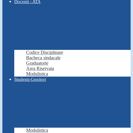
Docenti - ATA
Codice Disciplinare
Bacheca sindacale
Graduatorie
Area Riservata
Modulistica
Studenti-Genitori
Modulistica