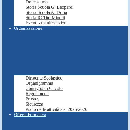
Dove siamo
Storia Scuola G. Leopardi
Storia Scuola A. Doria
Storia IC Tito Minniti
Eventi - manifestazioni
Organizzazione
Dirigente Scolastico
Organigramma
Consiglio di Circolo
Regolamenti
Privacy
Sicurezza
Piano delle attività a.s. 2025/2026
Offerta Formativa