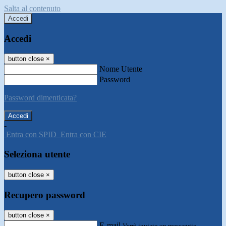
Salta al contenuto
Accedi
Accedi
button close
×
Nome Utente
Password
Password dimenticata?
-
Entra con SPID
Entra con CIE
Seleziona utente
button close
×
Recupero password
button close
×
E-mail
Verrà inviato un messaggio