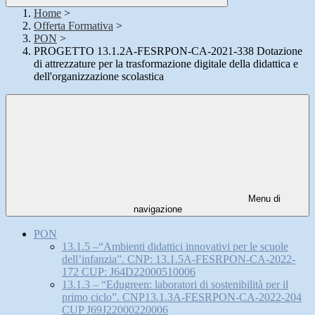
Home
>
Offerta Formativa
>
PON
>
PROGETTO 13.1.2A-FESRPON-CA-2021-338 Dotazione
di attrezzature per la trasformazione digitale della didattica e
dell'organizzazione scolastica
Menu di
navigazione
PON
13.1.5 –“Ambienti didattici innovativi per le scuole
dell’infanzia”. CNP: 13.1.5A-FESRPON-CA-2022-
172 CUP: J64D22000510006
13.1.3 – “Edugreen: laboratori di sostenibilità per il
primo ciclo”. CNP13.1.3A-FESRPON-CA-2022-204
CUP J69J22000220006