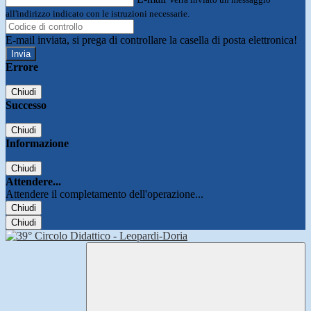
all'indirizzo indicato con le istruzioni necessarie.
E-mail inviata, si prega di controllare la casella di posta elettronica!
Errore
Chiudi
Successo
Chiudi
Informazione
Chiudi
Attendere...
Attendere il completamento dell'operazione...
Chiudi
Chiudi