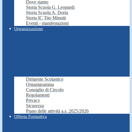
Dove siamo
Storia Scuola G. Leopardi
Storia Scuola A. Doria
Storia IC Tito Minniti
Eventi - manifestazioni
Organizzazione
Dirigente Scolastico
Organigramma
Consiglio di Circolo
Regolamenti
Privacy
Sicurezza
Piano delle attività a.s. 2025/2026
Offerta Formativa