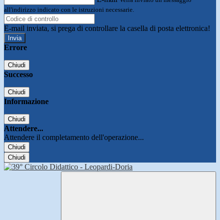
all'indirizzo indicato con le istruzioni necessarie.
E-mail inviata, si prega di controllare la casella di posta elettronica!
Errore
Chiudi
Successo
Chiudi
Informazione
Chiudi
Attendere...
Attendere il completamento dell'operazione...
Chiudi
Chiudi