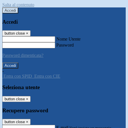
Salta al contenuto
Accedi
Accedi
button close
×
Nome Utente
Password
Password dimenticata?
-
Entra con SPID
Entra con CIE
Seleziona utente
button close
×
Recupero password
button close
×
E-mail
Verrà inviato un messaggio