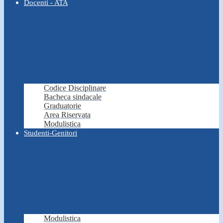
Docenti - ATA
Codice Disciplinare
Bacheca sindacale
Graduatorie
Area Riservata
Modulistica
Studenti-Genitori
Modulistica